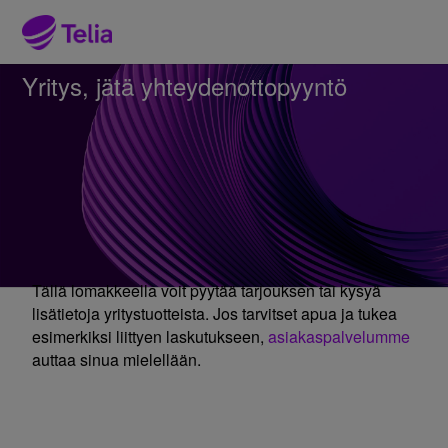
Yritys, jätä yhteydenottopyyntö
Tällä lomakkeella voit pyytää tarjouksen tai kysyä
lisätietoja yritystuotteista. Jos tarvitset apua ja tukea
esimerkiksi liittyen laskutukseen,
asiakaspalvelumme
auttaa sinua mielellään.