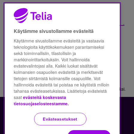
Käytämme sivustollamme evästeitä
Käytämme sivustollamme evästeitä ja vastaavia
Olen lukenut Telia Finland Oyj:n
teknologioita käyttökokemuksen parantamiseksi
sekä toiminnallisiin, tilastollisiin ja
Tietosuojalausunnon
*
markkinointitarkoituksiin. Voit hallinnoida
evästevalintojasi alla. Kaikki luokat sisältävät
kolmansien osapuolien evästeitä ja merkitsevät
tietojen siirtämistä kolmansille osapuolille. Voit
hallinnoida evästeitä tai poistaa ne käytöstä milloin
Nauhoitamme kaikki puhelut palvelun laadun varmistamiseksi.
tahansa evästeasetuksissa. Lisätietoja evästeistä
saat
evästeitä koskevasta
tietosuojaselosteestamme.
Copyright Telia Company 2026
Tietosuoja ja -turva
Evästeasetukset
Käyttöehdot
Evästeiden käyttö