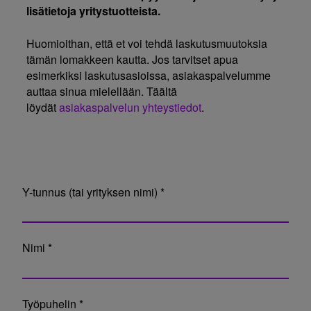
lisätietoja yritystuotteista.
Huomioithan, että et voi tehdä laskutusmuutoksia
tämän lomakkeen kautta. Jos tarvitset apua
esimerkiksi laskutusasioissa, asiakaspalvelumme
auttaa sinua mielellään. Täältä
löydät
asiakaspalvelun yhteystiedot
.
Y-tunnus (tai yrityksen nimi) *
Nimi *
Työpuhelin *