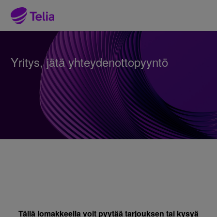
Yritys, jätä yhteydenottopyyntö
Tällä lomakkeella voit pyytää tarjouksen tai kysyä