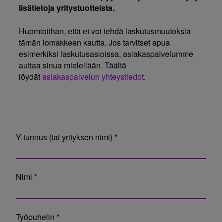
lisätietoja yritystuotteista.
Huomioithan, että et voi tehdä laskutusmuutoksia
tämän lomakkeen kautta. Jos tarvitset apua
esimerkiksi laskutusasioissa, asiakaspalvelumme
auttaa sinua mielellään. Täältä
löydät
asiakaspalvelun yhteystiedot
.
Y-tunnus (tai yrityksen nimi) *
Nimi *
Työpuhelin *