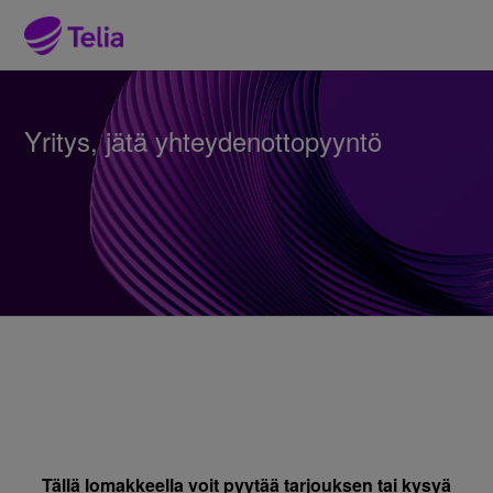
Yritys, jätä yhteydenottopyyntö
Tällä lomakkeella voit pyytää tarjouksen tai kysyä