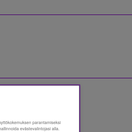
jalausunnon
*
käyttökokemuksen parantamiseksi
 hallinnoida evästevalintojasi alla.