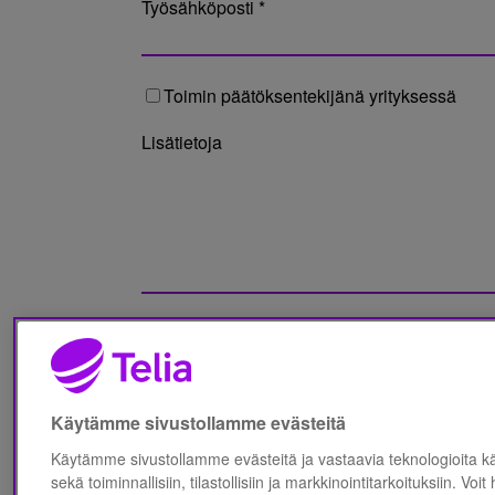
Työsähköposti *
Toimin päätöksentekijänä yrityksessä
Lisätietoja
Olen lukenut Telia Finland Oyj:n
Tietosuo
Käytämme sivustollamme evästeitä
Käytämme sivustollamme evästeitä ja vastaavia teknologioita 
sekä toiminnallisiin, tilastollisiin ja markkinointitarkoituksiin. Voit