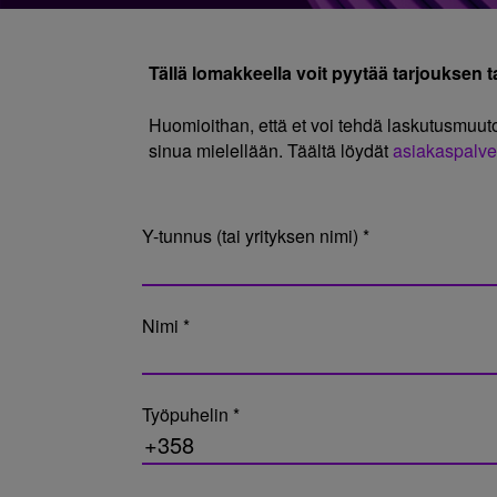
Tällä lomakkeella voit pyytää tarjouksen tai
Huomioithan, että et voi tehdä laskutusmuut
sinua mielellään. Täältä löydät
asiakaspalve
Y-tunnus (tai yrityksen nimi) *
Nimi *
Työpuhelin *