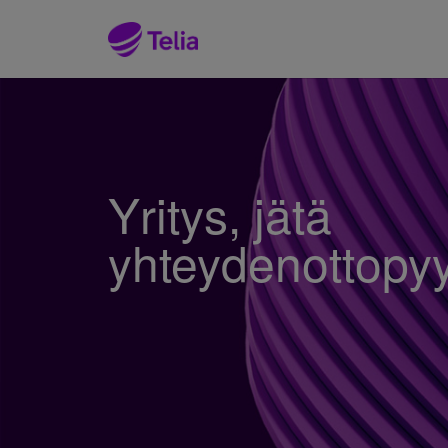
Yritys, jätä
yhteydenottopy