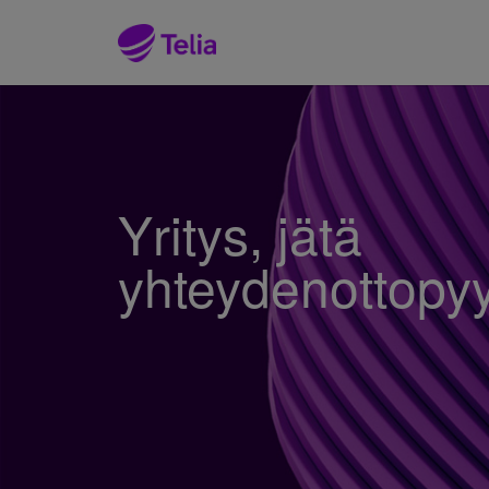
Yritys, jätä
yhteydenottopy