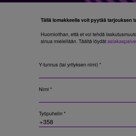
Tällä lomakkeella voit pyytää tarjouksen tai
Huomioithan, että et voi tehdä laskutusmuut
sinua mielellään. Täältä löydät
asiakaspalve
Y-tunnus (tai yrityksen nimi) *
Nimi *
Työpuhelin *