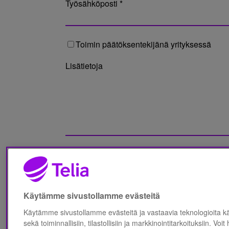
Työsähköposti *
Toimin päätöksentekijänä yrityksessä
Lisätietoja
Olen lukenut Telia Finland Oyj:n
Tietosuo
Käytämme sivustollamme evästeitä
Käytämme sivustollamme evästeitä ja vastaavia teknologioita 
sekä toiminnallisiin, tilastollisiin ja markkinointitarkoituksiin. Voit