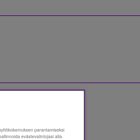
jalausunnon
*
käyttökokemuksen parantamiseksi
 hallinnoida evästevalintojasi alla.