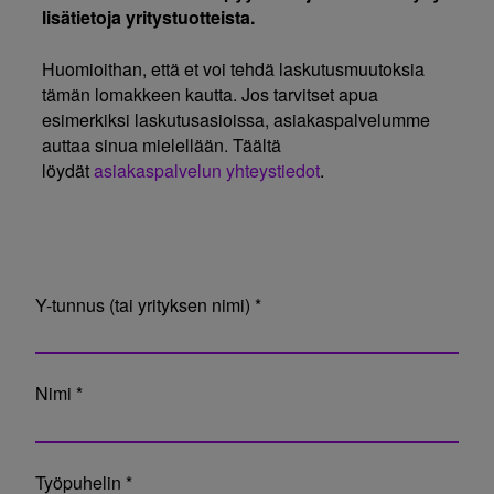
lisätietoja yritystuotteista.
Huomioithan, että et voi tehdä laskutusmuutoksia
tämän lomakkeen kautta. Jos tarvitset apua
esimerkiksi laskutusasioissa, asiakaspalvelumme
auttaa sinua mielellään. Täältä
löydät
asiakaspalvelun yhteystiedot
.
Y-tunnus (tai yrityksen nimi) *
Nimi *
Työpuhelin *