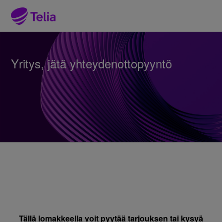
Yritys, jätä yhteydenottopyyntö
Tällä lomakkeella voit pyytää tarjouksen tai kysyä