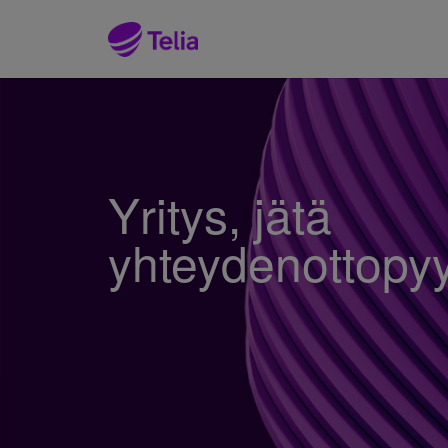
Yritys, jätä
yhteydenottopy