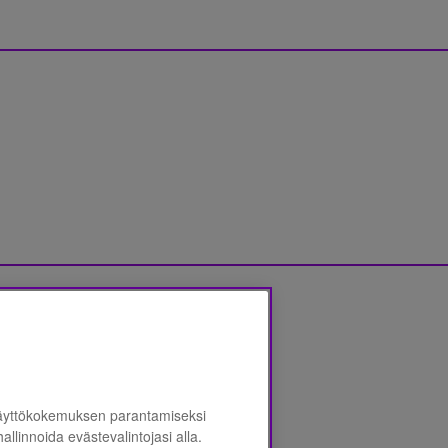
jalausunnon
*
käyttökokemuksen parantamiseksi
 hallinnoida evästevalintojasi alla.