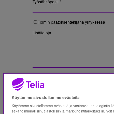
Työsähköposti *
Toimin päätöksentekijänä yrityksessä
Lisätietoja
Olen lukenut Telia Finland Oyj:n
Tietosuo
Käytämme sivustollamme evästeitä
Käytämme sivustollamme evästeitä ja vastaavia teknologioita 
sekä toiminnallisiin, tilastollisiin ja markkinointitarkoituksiin. Voit