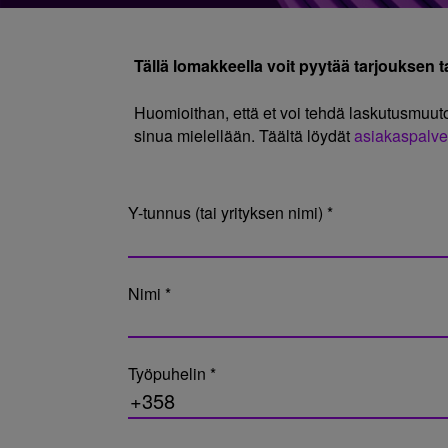
Tällä lomakkeella voit pyytää tarjouksen tai
Huomioithan, että et voi tehdä laskutusmuut
sinua mielellään. Täältä löydät
asiakaspalve
Y-tunnus (tai yrityksen nimi) *
Nimi *
Työpuhelin *