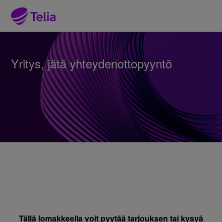
Yritys, jätä yhteydenottopyyntö
Tällä lomakkeella voit pyytää tarjouksen tai kysyä