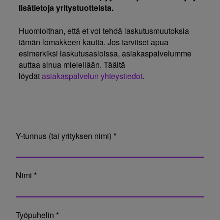
lisätietoja yritystuotteista.
Huomioithan, että et voi tehdä laskutusmuutoksia
tämän lomakkeen kautta. Jos tarvitset apua
esimerkiksi laskutusasioissa, asiakaspalvelumme
auttaa sinua mielellään. Täältä
löydät
asiakaspalvelun yhteystiedot
.
Y-tunnus (tai yrityksen nimi) *
Nimi *
Työpuhelin *