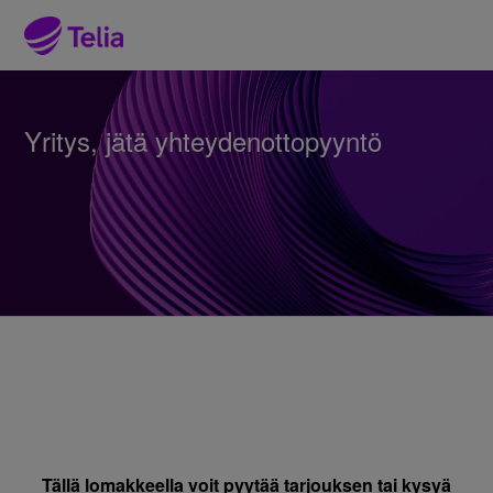
Yritys, jätä yhteydenottopyyntö
Tällä lomakkeella voit pyytää tarjouksen tai kysyä