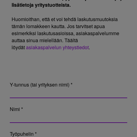
lisätietoja yritystuotteista.
Huomioithan, että et voi tehdä laskutusmuutoksia
tämän lomakkeen kautta. Jos tarvitset apua
esimerkiksi laskutusasioissa, asiakaspalvelumme
auttaa sinua mielellään. Täältä
löydät
asiakaspalvelun yhteystiedot
.
Y-tunnus (tai yrityksen nimi) *
Nimi *
Työpuhelin *