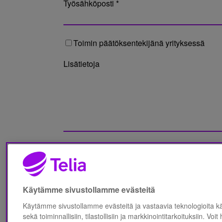
Työsähköposti *
Toimin päätöksentekijänä yrityksessä
Lisätietoja
Olen lukenut Telia Finland Oyj:n
Tietosuo
Käytämme sivustollamme evästeitä
Käytämme sivustollamme evästeitä ja vastaavia teknologioita 
sekä toiminnallisiin, tilastollisiin ja markkinointitarkoituksiin. Voit