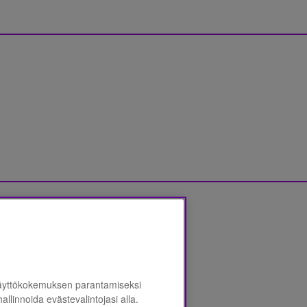
jalausunnon
*
käyttökokemuksen parantamiseksi
 hallinnoida evästevalintojasi alla.