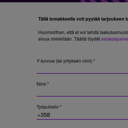
Tällä lomakkeella voit pyytää tarjouksen tai
Huomioithan, että et voi tehdä laskutusmuut
sinua mielellään. Täältä löydät
asiakaspalve
Y-tunnus (tai yrityksen nimi) *
Nimi *
Työpuhelin *