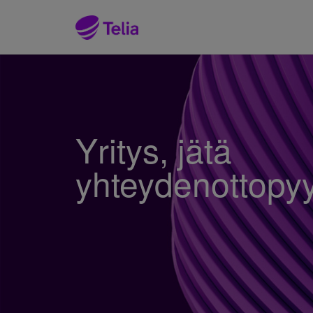
Yritys, jätä
yhteydenottopy